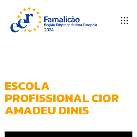
E
S
C
O
L
A
P
R
O
F
I
S
S
I
O
N
A
L
C
I
O
R
A
M
A
D
E
U
D
I
N
I
S