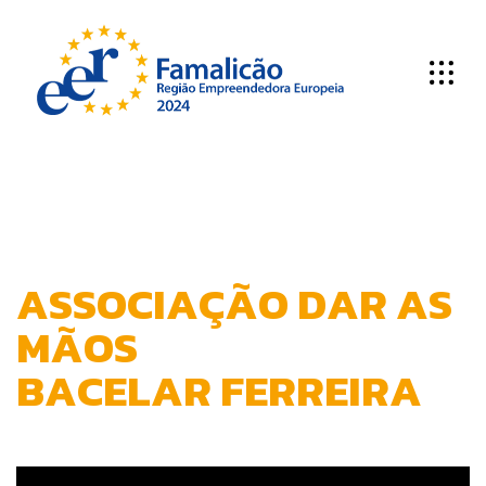
A
S
S
O
C
I
A
Ç
Ã
O
D
A
R
A
S
M
Ã
O
S
B
A
C
E
L
A
R
F
E
R
R
E
I
R
A