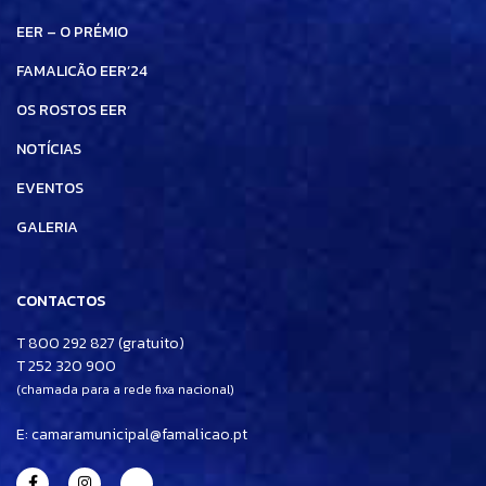
EER – O PRÉMIO
FAMALICÃO EER’24
OS ROSTOS EER
NOTÍCIAS
EVENTOS
GALERIA
CONTACTOS
T 800 292 827 (gratuito)
T 252 320 900
(chamada para a rede fixa nacional)
E:
camaramunicipal@famalicao.pt