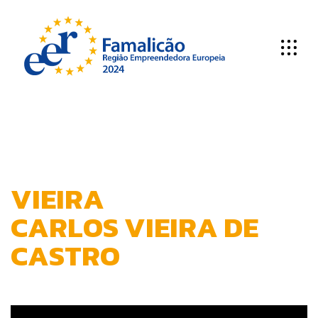
V
I
E
I
R
A
C
A
R
L
O
S
V
I
E
I
R
A
D
E
C
A
S
T
R
O